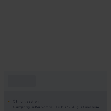
Was muss ich
wissen?
Öffnungszeiten:
Ganzjährig, außer vom 20. Juli bis 12. August und vom