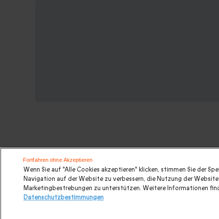
Suchen Sie ein originelles gesche
Fortfahren ohne Akzeptieren
Wenn Sie auf "Alle Cookies akzeptieren" klicken, stimmen Sie der Sp
Navigation auf der Website zu verbessern, die Nutzung der Website 
Valentinstagsgeschenke
|
Geburtstagsgeschenk
|
Kurz
Marketingbestrebungen zu unterstützen. Weitere Informationen find
Datenschutzbestimmungen
Abenteuer
|
Gastronomie
|
Last minute Geschenke
|
W