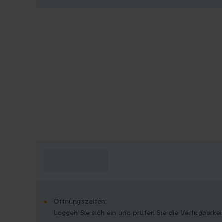
Was muss ich
wissen?
Öffnungszeiten:
Loggen Sie sich ein und prüfen Sie die Verfügbarkei