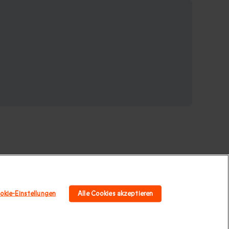
okie-Einstellungen
Alle Cookies akzeptieren
 für Paare
|
Geschenk für Familie
|
Sport und