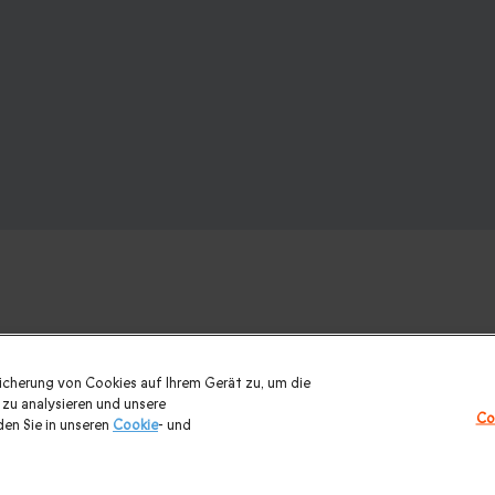
nk? Weitere Geschenkideen ansehen:
eicherung von Cookies auf Ihrem Gerät zu, um die
zu analysieren und unsere
Co
urlaub
|
Geschenk für Maenner
|
Geschenk für Frauen
|
Geschenk
en Sie in unseren
Cookie
- und
eihnachtsgeschenke
|
Alle Geschenke
|