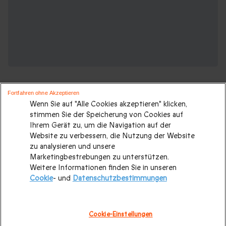
Fortfahren ohne Akzeptieren
Wenn Sie auf "Alle Cookies akzeptieren" klicken,
stimmen Sie der Speicherung von Cookies auf
Ihrem Gerät zu, um die Navigation auf der
Suchen Sie ein originelles geschenk?
Website zu verbessern, die Nutzung der Website
Weitere Geschenkideen ansehen:
zu analysieren und unsere
Marketingbestrebungen zu unterstützen.
Weitere Informationen finden Sie in unseren
Valentinstagsgeschenke
|
Geburtstagsgeschenk
|
Cookie
- und
Datenschutzbestimmungen
Kurzurlaub
|
Geschenk für Maenner
|
Geschenk für Frauen
|
Geschenk für Paare
|
Geschenk für Familie
|
Sport und
Cookie-Einstellungen
Abenteuer
|
Gastronomie
|
Last minute Geschenke
|