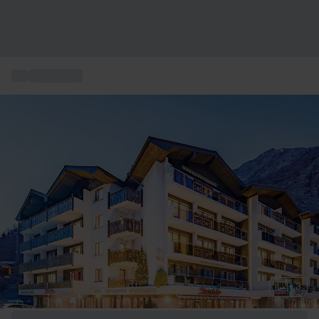
...
Kurzurlaub
+ 3