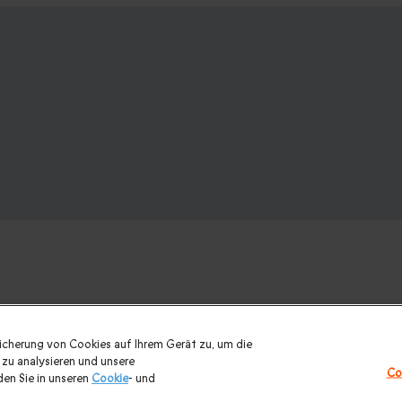
nk? Weitere Geschenkideen ansehen:
eicherung von Cookies auf Ihrem Gerät zu, um die
zu analysieren und unsere
Co
urlaub
|
Geschenk für Maenner
|
Geschenk für Frauen
|
Geschenk
en Sie in unseren
Cookie
- und