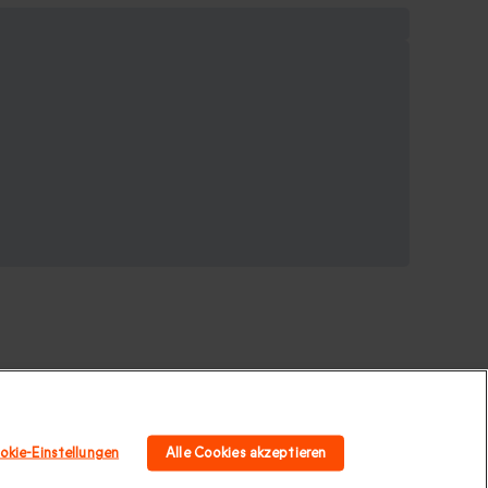
okie-Einstellungen
Alle Cookies akzeptieren
 für Paare
|
Geschenk für Familie
|
Sport und