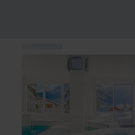
...
Wellnessurlaube