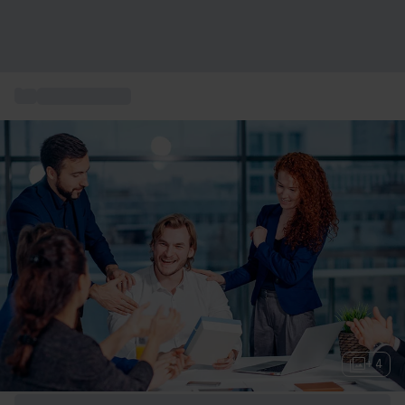
...
Geschenkkarte
+ 4