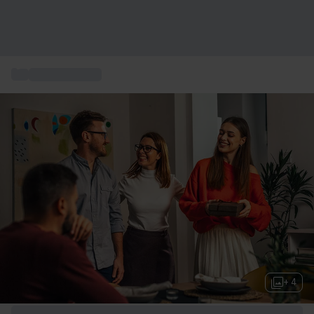
...
Geschenkkarte
+ 4