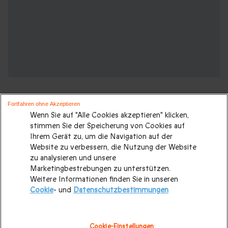
Fortfahren ohne Akzeptieren
Wenn Sie auf "Alle Cookies akzeptieren" klicken,
stimmen Sie der Speicherung von Cookies auf
Ihrem Gerät zu, um die Navigation auf der
Suchen Sie ein originelles geschenk?
Website zu verbessern, die Nutzung der Website
Weitere Geschenkideen ansehen:
zu analysieren und unsere
Marketingbestrebungen zu unterstützen.
Weitere Informationen finden Sie in unseren
Valentinstagsgeschenke
|
Geburtstagsgeschenk
|
Cookie
- und
Datenschutzbestimmungen
Kurzurlaub
|
Geschenk für Maenner
|
Geschenk für Frauen
|
Geschenk für Paare
|
Geschenk für Familie
|
Sport und
Cookie-Einstellungen