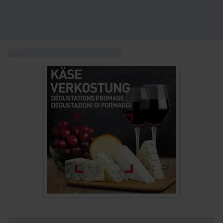
...
Essen- und Weinverkostungen
+ 1