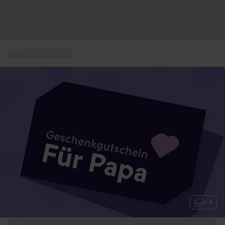
...
Geschenkideen
+ 4