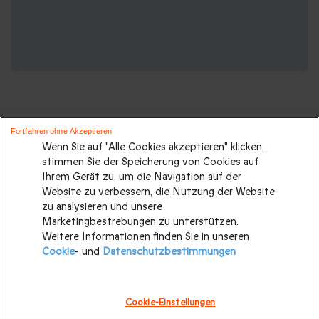
Fortfahren ohne Akzeptieren
Wenn Sie auf "Alle Cookies akzeptieren" klicken,
Weihnachtsgeschenke die Ihnen auch
stimmen Sie der Speicherung von Cookies auf
Ihrem Gerät zu, um die Navigation auf der
gefallen werden:
Website zu verbessern, die Nutzung der Website
zu analysieren und unsere
Weihnachtsgeschenke
|
Weihnachtsgeschenke für Paare
|
Marketingbestrebungen zu unterstützen.
Weitere Informationen finden Sie in unseren
Weihnachtsgeschenke für Eltern
|
Weihnachtsgeschenke
Cookie
- und
Datenschutzbestimmungen
für Mama
|
Weihnachtsgeschenke für Frauen
|
Weihnachtsgeschenke für Papa
|
Weihnachtsgeschenke für
Cookie-Einstellungen
Maenner
|
Top 10 Weihnachtsgeschenke
|