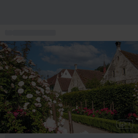
...
Gourmet Restaurant
+ 3