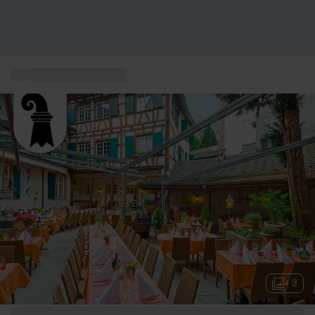
...
Gourmet Restaurant
+ 3