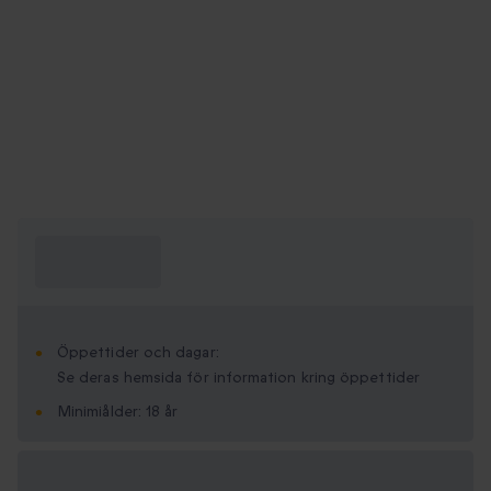
Vad behöver
jag veta?
Öppettider och dagar:
Se deras hemsida för information kring öppettider
Minimi­ålder: 18 år
Tillgängliga