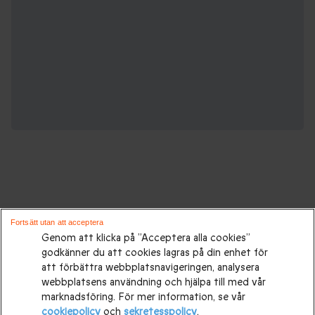
Gåvor för alla tillfällen:
Fortsätt utan att acceptera
Genom att klicka på ”Acceptera alla cookies”
godkänner du att cookies lagras på din enhet för
Presenttips
|
Presenter till henne
|
Presenter till honom
|
att förbättra webbplatsnavigeringen, analysera
Presenter till par
|
Födelsedagspresenter
|
Mors dag-
webbplatsens användning och hjälpa till med vår
marknadsföring. För mer information, se vår
presenter
|
Presentidéer till Fars dag
|
Bröllopspresenter
|
cookiepolicy
och
sekretesspolicy
.