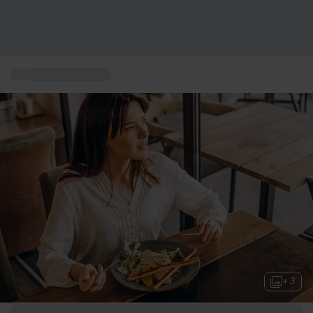
...
Smakupplevelser
+ 3