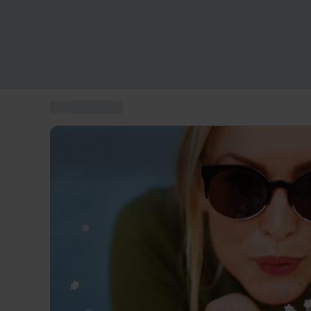
...
Presenttips