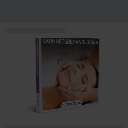
...
Wellness & Spa-upplevelser
+ 5