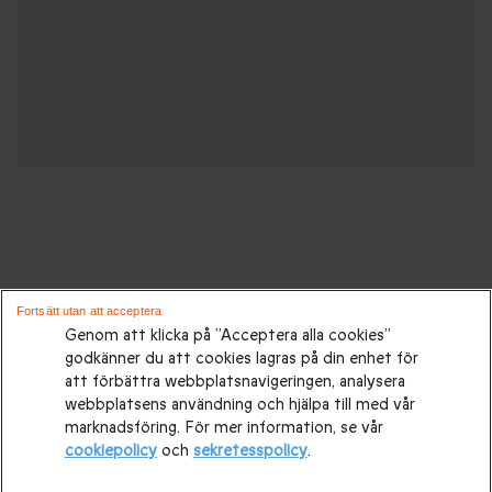
Gåvor för alla tillfällen:
Fortsätt utan att acceptera
Genom att klicka på ”Acceptera alla cookies”
godkänner du att cookies lagras på din enhet för
Presenttips
|
Presenter till henne
|
Presenter till honom
|
att förbättra webbplatsnavigeringen, analysera
Presenter till par
|
Födelsedagspresenter
|
Mors dag-
webbplatsens användning och hjälpa till med vår
marknadsföring. För mer information, se vår
presenter
|
Presentidéer till Fars dag
|
Bröllopspresenter
|
cookiepolicy
och
sekretesspolicy
.
Bröllopsdagspresent
|
Julklappar
|
Julklapp till honom
|