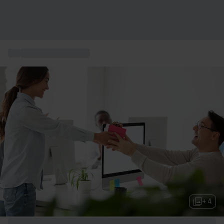
...
Presenter till honom
+ 4