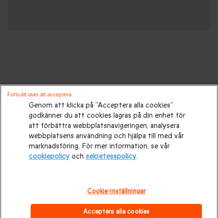
Gåvor för alla tillfällen:
Fortsätt utan att acceptera
Genom att klicka på ”Acceptera alla cookies”
godkänner du att cookies lagras på din enhet för
Presenttips
|
Presenter till henne
|
Presenter till honom
|
att förbättra webbplatsnavigeringen, analysera
Presenter till par
|
Födelsedagspresenter
|
Mors dag-
webbplatsens användning och hjälpa till med vår
marknadsföring. För mer information, se vår
presenter
|
Presentidéer till Fars dag
|
Bröllopspresenter
|
cookiepolicy
och
sekretesspolicy
.
Bröllopsdagspresent
|
Julklappar
|
Julklapp till honom
|
Julklapp till henne
|
Julklappar till par
Alla hjärtans dag-
Cookie-inställningar
presenter
|
Alla hjärtans dag-present till honom
|
Alla
Acceptera alla cookies
hjärtans dag-present till henne
|
Upplevelser