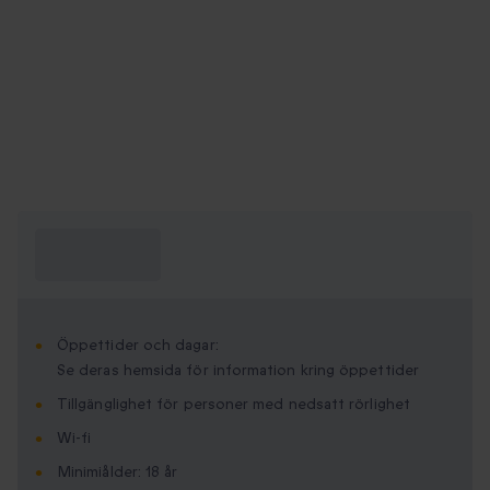
Vad behöver
jag veta?
Öppettider och dagar:
Se deras hemsida för information kring öppettider
Tillgänglighet för personer med nedsatt rörlighet
Wi-fi
Minimi­ålder: 18 år