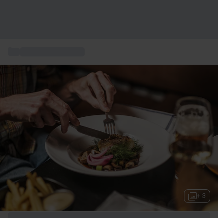
...
Action och Äventyr
+ 3