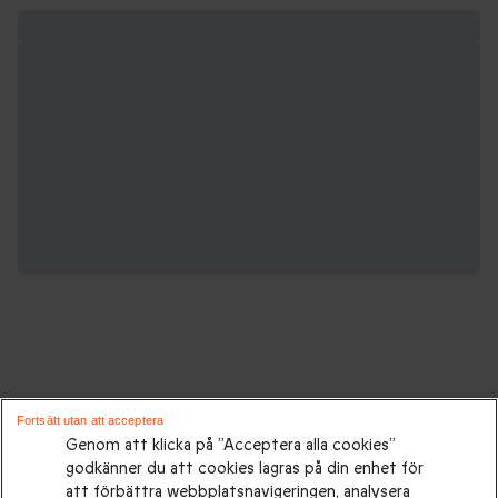
Gåvor för alla tillfällen:
Fortsätt utan att acceptera
Genom att klicka på ”Acceptera alla cookies”
godkänner du att cookies lagras på din enhet för
Presenttips
|
Presenter till henne
|
Presenter till honom
|
att förbättra webbplatsnavigeringen, analysera