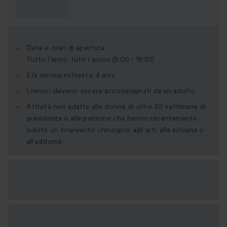
Cosa devo
sapere?
Date e orari di apertura:
Tutto l'anno, tutti i giorni (9:00 - 18:30)
Età minima richiesta: 4 anni
I minori devono essere accompagnati da un adulto
Attività non adatta alle donne di oltre 20 settimane di
gravidanza o alle persone che hanno recentemente
subito un intervento chirurgico agli arti, alla schiena o
all'addome
Formati regalo
disponibili