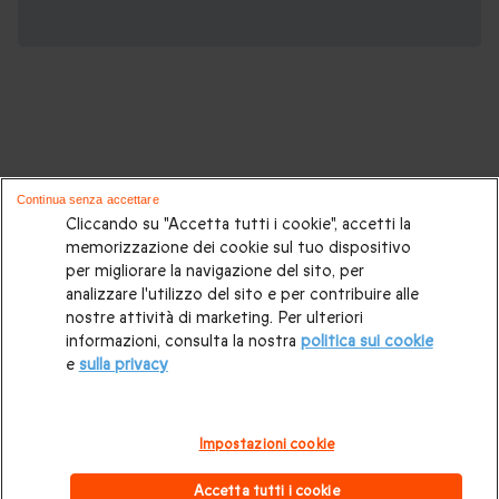
Voli in Mongolfiera, potrebbero piacerti
Continua senza accettare
anche:
Cliccando su "Accetta tutti i cookie", accetti la
memorizzazione dei cookie sul tuo dispositivo
per migliorare la navigazione del sito, per
Volo in mongolfiera
|
Volo in mongolfiera per due
|
Volo in
analizzare l'utilizzo del sito e per contribuire alle
mongolfiera nel fine settimana
|
Volo in mongolifera a
nostre attività di marketing. Per ulteriori
informazioni, consulta la nostra
politica sui cookie
Milano
|
Volo in mongolifera in Toscana
|
Volo in
e
sulla privacy
mongolifera in Piemonte
|
Volo in mongolifera su Firenze
|
Volo in mongolifera in Veneto
|
Volo in mongolifera in
Impostazioni cookie
Lombardia
|
Volo in mongolifera in Emilia Romagna
|
Volo in
Accetta tutti i cookie
mongolifera in Valle D'Aosta
.