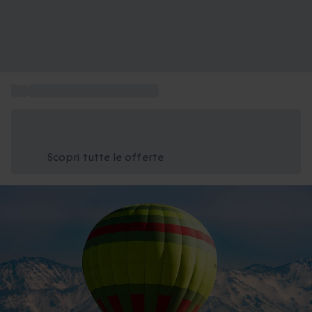
...
Volo in mongolfiera per due
Risparmia il 15% oggi
Usa il codice ESTATE nel carrello
Scopri tutte le offerte