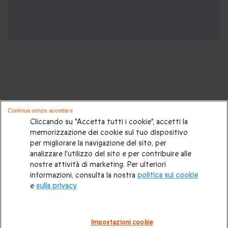
Potrebbero piacerti anche questi cofanetti
Continua senza accettare
regalo:
Cliccando su "Accetta tutti i cookie", accetti la
memorizzazione dei cookie sul tuo dispositivo
per migliorare la navigazione del sito, per
Cosa regalare?
|
Idee regalo originali
|
Perchè regalare una
analizzare l'utilizzo del sito e per contribuire alle
gift card
|
Buono regalo
|
Regali di compleanno
|
Idee regalo
nostre attività di marketing. Per ulteriori
informazioni, consulta la nostra
politica sui cookie
per la coppia
|
Regalo per matrimonio
|
Regalo anniversario
e
sulla privacy
di matrimonio
|
Regali per lei
|
Regali per lui
|
Regalo San
Valentino
|
Weekend romantico
|
Volo in mongolfiera
|
Impostazioni cookie