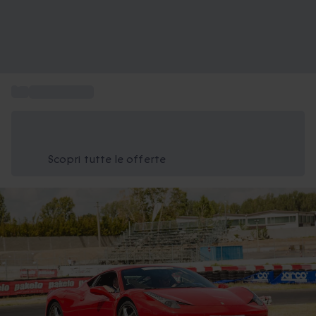
...
Giro in Ferrari
Risparmia il 15% oggi
Usa il codice ESTATE nel carrello
Scopri tutte le offerte