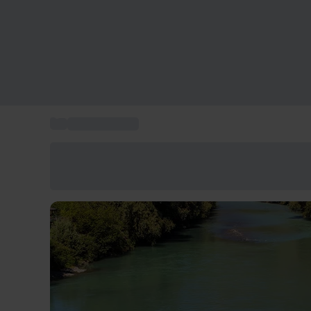
...
Rafting in Italia
Risparmia il 15% oggi
Usa il codice ESTATE nel carrello