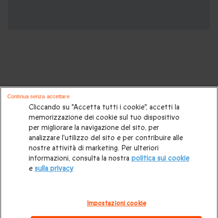
Voli in Mongolfiera, potrebbero piacerti
Continua senza accettare
anche:
Cliccando su "Accetta tutti i cookie", accetti la
memorizzazione dei cookie sul tuo dispositivo
per migliorare la navigazione del sito, per
Volo in mongolfiera
|
Volo in mongolfiera per due
|
Volo in
analizzare l'utilizzo del sito e per contribuire alle
mongolfiera nel fine settimana
|
Volo in mongolifera a
nostre attività di marketing. Per ulteriori
informazioni, consulta la nostra
politica sui cookie
Milano
|
Volo in mongolifera in Toscana
|
Volo in
e
sulla privacy
mongolifera in Piemonte
|
Volo in mongolifera su Firenze
|
Volo in mongolifera in Veneto
|
Volo in mongolifera in
Impostazioni cookie
Lombardia
|
Volo in mongolifera in Emilia Romagna
|
Volo in