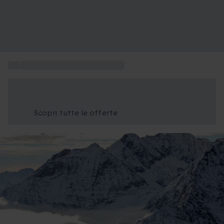
...
Giro mongolfiera Valle D'Aosta
Risparmia il 15% oggi
Usa il codice ESTATE nel carrello
Scopri tutte le offerte