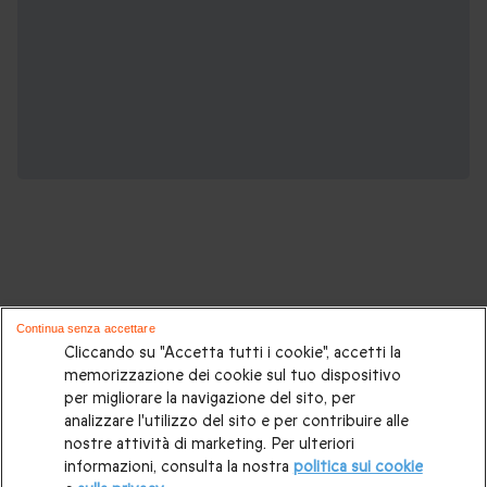
Potrebbero piacerti anche questi cofanetti
Continua senza accettare
regalo:
Cliccando su "Accetta tutti i cookie", accetti la
memorizzazione dei cookie sul tuo dispositivo
per migliorare la navigazione del sito, per
Cosa regalare?
|
Idee regalo originali
|
Perchè regalare una
analizzare l'utilizzo del sito e per contribuire alle
gift card
|
Buono regalo
|
Regali di compleanno
|
Idee regalo
nostre attività di marketing. Per ulteriori
informazioni, consulta la nostra
politica sui cookie
per la coppia
|
Regalo per matrimonio
|
Regalo anniversario