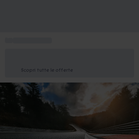
...
Sport e Avventura
Risparmia il 15% oggi
Usa il codice ESTATE nel carrello
Scopri tutte le offerte