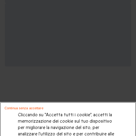
Potrebbero piacerti anche questi cofanetti
Continua senza accettare
regalo:
Cliccando su "Accetta tutti i cookie", accetti la
memorizzazione dei cookie sul tuo dispositivo
per migliorare la navigazione del sito, per
Cosa regalare?
|
Idee regalo originali
|
Perchè regalare una
analizzare l'utilizzo del sito e per contribuire alle