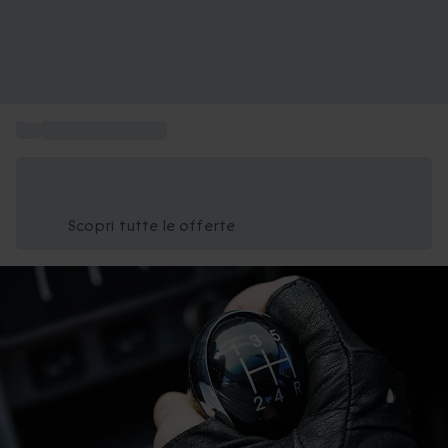
...
Sport e Avventura
Risparmia il 15% oggi
Usa il codice ESTATE nel carrello
Scopri tutte le offerte