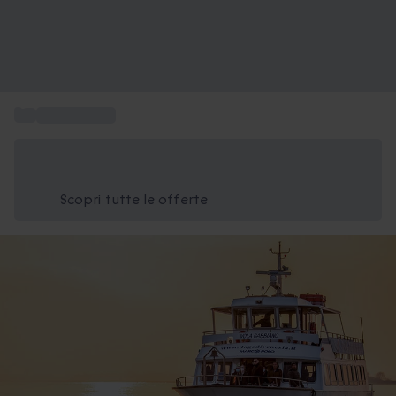
...
Tour in barca
Risparmia il 15% oggi
Usa il codice ESTATE nel carrello
Scopri tutte le offerte