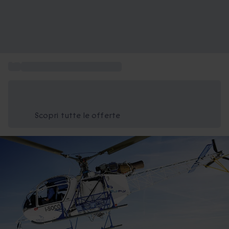
...
Giro in elicottero da regalare
Risparmia il 15% oggi
Usa il codice ESTATE nel carrello
Scopri tutte le offerte