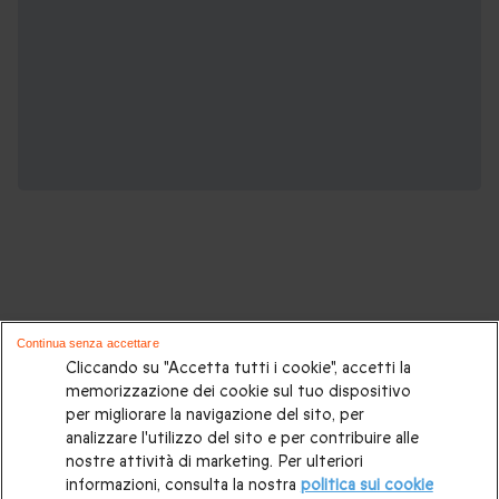
In cerca di un'esperienza ricca di
Continua senza accettare
adrenalina? Potrebbero piacerti anche:
Cliccando su "Accetta tutti i cookie", accetti la
memorizzazione dei cookie sul tuo dispositivo
per migliorare la navigazione del sito, per
Volo in elicottero
|
Tour elicottero Lombardia
|
Giro in
analizzare l'utilizzo del sito e per contribuire alle
elicottero Dolomiti
|
Volo elicottero Piemonte
|
Giro
nostre attività di marketing. Per ulteriori
informazioni, consulta la nostra
politica sui cookie
elicottero Roma
|
Tour elicottero Costiera Amalfitana
|
Volo