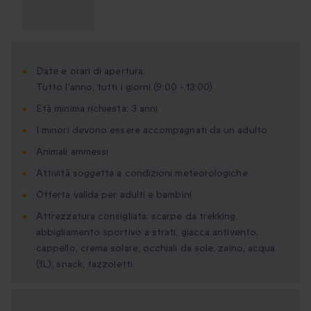
Cosa devo
sapere?
Date e orari di apertura:
Tutto l'anno, tutti i giorni (9:00 - 13:00)
Età minima richiesta: 3 anni
I minori devono essere accompagnati da un adulto
Animali ammessi
Attività soggetta a condizioni meteorologiche
Offerta valida per adulti e bambini
Attrezzatura consigliata: scarpe da trekking,
abbigliamento sportivo a strati, giacca antivento,
cappello, crema solare, occhiali da sole, zaino, acqua
(1L), snack, fazzoletti
Formati regalo