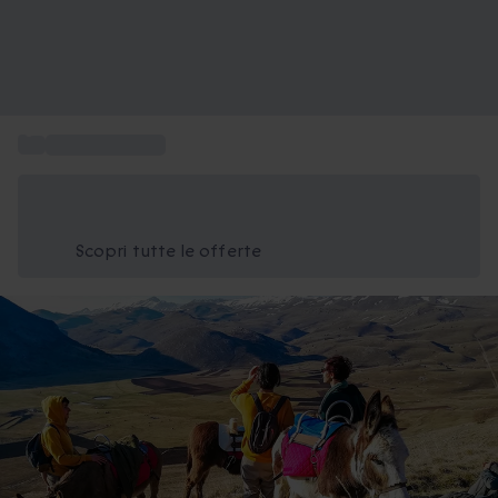
...
Trekking regalo
Risparmia il 15% oggi
Usa il codice ESTATE nel carrello
Scopri tutte le offerte