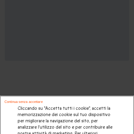
Potrebbero piacerti anche questi cofanetti
Continua senza accettare
regalo:
Cliccando su "Accetta tutti i cookie", accetti la
memorizzazione dei cookie sul tuo dispositivo
per migliorare la navigazione del sito, per
Cosa regalare?
|
Idee regalo originali
|
Perchè regalare una
analizzare l'utilizzo del sito e per contribuire alle
gift card
|
Buono regalo
|
Regali di compleanno
|
Idee regalo
nostre attività di marketing. Per ulteriori