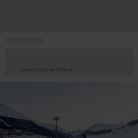
...
Sport invernali
Risparmia il 15% oggi
Usa il codice ESTATE nel carrello
Scopri tutte le offerte