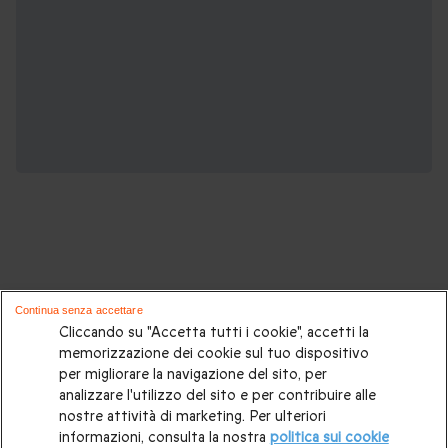
Potrebbero piacerti anche questi cofanetti
Continua senza accettare
regalo:
Cliccando su "Accetta tutti i cookie", accetti la
memorizzazione dei cookie sul tuo dispositivo
per migliorare la navigazione del sito, per
Cosa regalare?
|
Idee regalo originali
|
Perchè regalare una
analizzare l'utilizzo del sito e per contribuire alle
gift card
|
Buono regalo
|
Regali di compleanno
|
Idee regalo
nostre attività di marketing. Per ulteriori
informazioni, consulta la nostra
politica sui cookie
per la coppia
|
Regalo per matrimonio
|
Regalo anniversario