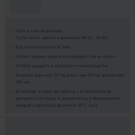
Cosa devo
sapere?
Date e orari di apertura:
Tutto l’anno, sabato e domenica (14:30 - 16:30)
Età minima richiesta: 10 anni
I minori devono essere accompagnati da un adulto
Attività soggetta a condizioni meteorologiche
Requisiti: peso min 30 kg, peso max 120 kg, altezza min
140 cm
Si richiede: scarpe da trekking o in alternativa da
ginnastica con suola in gomma incisa e abbigliamento
adeguato ad attività sportiva a 10°C circa
Formati regalo
disponibili