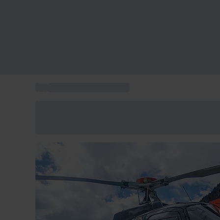
...
Volo in elicottero regalo
Risparmia il 15% oggi
Usa il codice ESTATE nel carrello