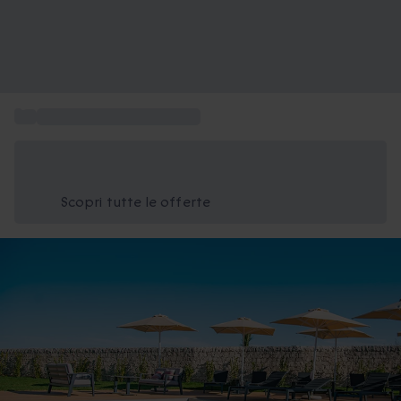
...
Cofanetti hotel 4 e 5 stelle
Risparmia il 15% oggi
Usa il codice ESTATE nel carrello
Scopri tutte le offerte