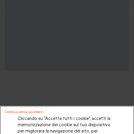
Potrebbero piacerti anche questi cofanetti
Continua senza accettare
regalo:
Cliccando su "Accetta tutti i cookie", accetti la
memorizzazione dei cookie sul tuo dispositivo
per migliorare la navigazione del sito, per
Cosa regalare?
|
Idee regalo originali
|
Perchè regalare una