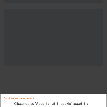
Potrebbero piacerti anche questi cofanetti
Continua senza accettare
regalo:
Cliccando su "Accetta tutti i cookie", accetti la