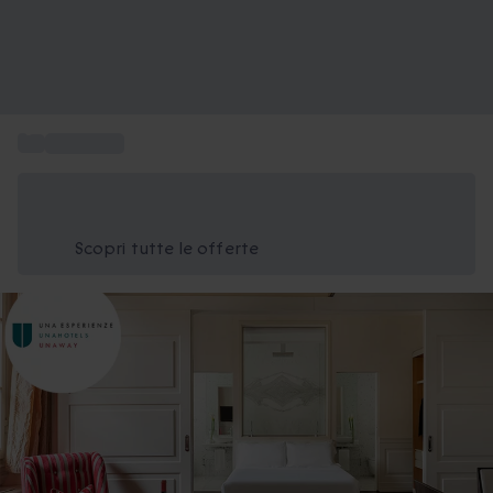
...
UNA Hotel
Risparmia il 15% oggi
Usa il codice ESTATE nel carrello
Scopri tutte le offerte