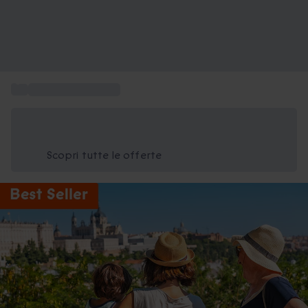
...
Weekend in famiglia
Risparmia il 15% oggi
Usa il codice ESTATE nel carrello
Scopri tutte le offerte