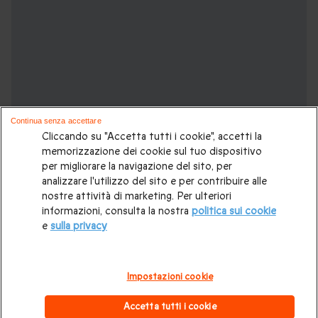
Continua senza accettare
Cliccando su "Accetta tutti i cookie", accetti la
memorizzazione dei cookie sul tuo dispositivo
per migliorare la navigazione del sito, per
analizzare l'utilizzo del sito e per contribuire alle
nostre attività di marketing. Per ulteriori
Potrebbero piacerti anche:
informazioni, consulta la nostra
politica sui cookie
e
sulla privacy
Viaggio in Europa
|
Weekend romantico
|
Dormire in un
castello
|
Vacanza in famiglia
|
Città europee
|
Soggiorni
Impostazioni cookie
insoliti
|
Soggiorno di 2 notti
|
Soggiorno di 1 notte
|
Accetta tutti i cookie
Soggiorno benessere
.