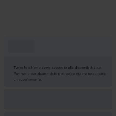
Cosa devo
sapere?
Tutte le offerte sono soggette alla disponibilità dei
Partner e per alcune date potrebbe essere necessario
un supplemento.
Formati regalo
disponibili