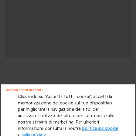
Continua senza accettare
Potrebbero piacerti anche queste
Cliccando su "Accetta tutti i cookie", accetti la
memorizzazione dei cookie sul tuo dispositivo
esperienze romantiche:
per migliorare la navigazione del sito, per
analizzare l'utilizzo del sito e per contribuire alle
Weekend romantico
|
Cosa fare per San Valentino 2026?
|
nostre attività di marketing. Per ulteriori
informazioni, consulta la nostra
politica sui cookie
Dove andare a San Valentino?
|
Gift card
|
Soggiorni di 2
e
sulla privacy