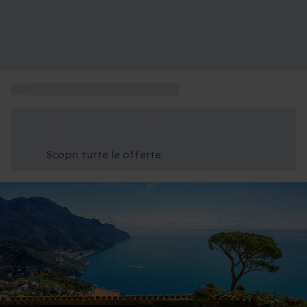
...
Weekend romantico in Campania
Risparmia il 15% oggi
Usa il codice ESTATE nel carrello
Scopri tutte le offerte