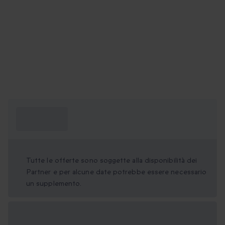
Cosa devo
sapere?
Tutte le offerte sono soggette alla disponibilità dei
Partner e per alcune date potrebbe essere necessario
un supplemento.
Formati regalo