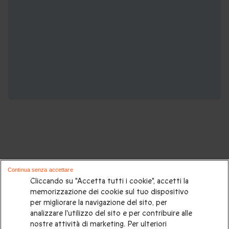
Potrebbero piacerti anche questi cofanetti
Continua senza accettare
regalo:
Cliccando su "Accetta tutti i cookie", accetti la
memorizzazione dei cookie sul tuo dispositivo
per migliorare la navigazione del sito, per
Cosa regalare?
|
Idee regalo originali
|
Perchè regalare una
analizzare l'utilizzo del sito e per contribuire alle
gift card
|
Buono regalo
|
Regali di compleanno
|
Idee regalo
nostre attività di marketing. Per ulteriori