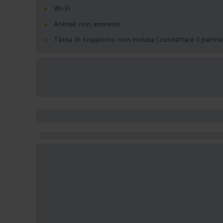
Wi-Fi
Animali non ammessi
Tassa di soggiorno non inclusa (contattare il partne
Formati regalo
disponibili