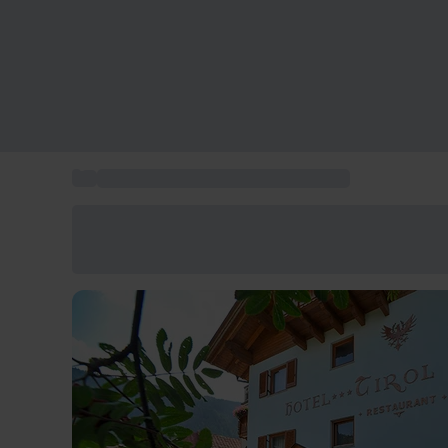
...
Pacchetti regalo Trentino Alto Adige
Risparmia il 15% oggi
Usa il codice ESTATE nel carrello