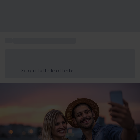
...
Esperienze da vivere in coppia
Risparmia il 15% oggi
Usa il codice ESTATE nel carrello
Scopri tutte le offerte