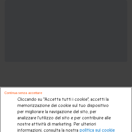
Continua senza accettare
Cliccando su "Accetta tutti i cookie", accetti la
Potrebbero piacerti anche queste
memorizzazione dei cookie sul tuo dispositivo
esperienze romantiche:
per migliorare la navigazione del sito, per
analizzare l'utilizzo del sito e per contribuire alle
Weekend romantico
|
Cosa fare per San Valentino 2026?
|
nostre attività di marketing. Per ulteriori
informazioni, consulta la nostra
politica sui cookie