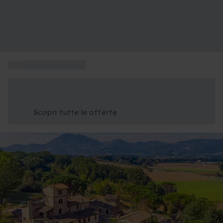
...
Week end in Umbria
Risparmia il 15% oggi
Usa il codice ESTATE nel carrello
Scopri tutte le offerte