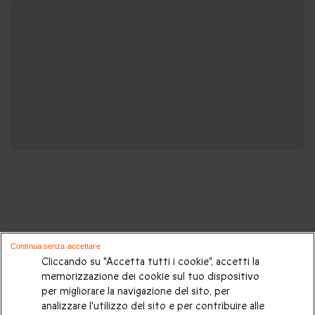
Potrebbero piacerti anche questi cofanetti
Continua senza accettare
regalo:
Cliccando su "Accetta tutti i cookie", accetti la
memorizzazione dei cookie sul tuo dispositivo
per migliorare la navigazione del sito, per
Cosa regalare?
|
Idee regalo originali
|
Perchè regalare una
analizzare l'utilizzo del sito e per contribuire alle