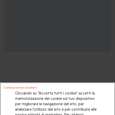
Potrebbero piacerti anche questi cofanetti
Continua senza accettare
regalo:
Cliccando su "Accetta tutti i cookie", accetti la
memorizzazione dei cookie sul tuo dispositivo
per migliorare la navigazione del sito, per
Cosa regalare?
|
Idee regalo originali
|
Perchè regalare una
analizzare l'utilizzo del sito e per contribuire alle
gift card
|
Buono regalo
|
Regali di compleanno
|
Idee regalo
nostre attività di marketing. Per ulteriori