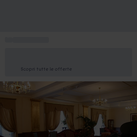
...
Soggiorni di lusso
Risparmia il 15% oggi
Usa il codice ESTATE nel carrello
Scopri tutte le offerte