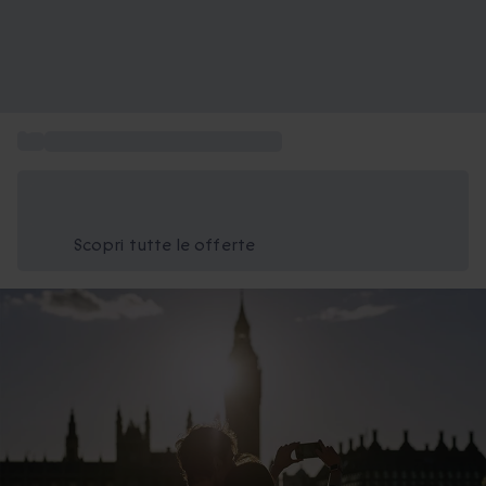
...
Esperienze da regalare a Londra
Risparmia il 15% oggi
Usa il codice ESTATE nel carrello
Scopri tutte le offerte