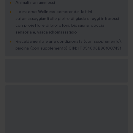
Animali non ammessi
Il percorso Wellness comprende: lettini
automassaggianti alle pietre di giada e raggi infrarossi
con proiettore di biofotoni, biosauna, doccia
sensoriale, vasca idromassaggio
Riscaldamento e aria condizionata (con supplemento),
piscina (con supplemento) CIN: IT054006B901007491
Formati regalo
disponibili