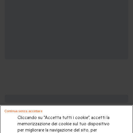
Potrebbero piacerti anche:
Continua senza accettare
Soggiorni insoliti
|
Glamping
|
Glamping sul mare
|
Glamping
Cliccando su "Accetta tutti i cookie", accetti la
in Toscana
|
Glamping in Abruzzo
|
Dormire in un igloo
|
memorizzazione dei cookie sul tuo dispositivo
per migliorare la navigazione del sito, per
Notte in bubble room
|
Bubble room in Toscana
|
Notte in