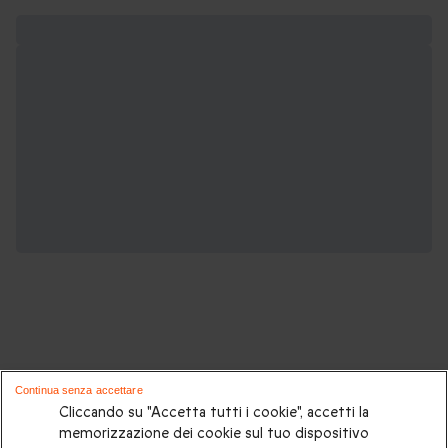
Potrebbero piacerti anche questi cofanetti
Continua senza accettare
regalo:
Cliccando su "Accetta tutti i cookie", accetti la
memorizzazione dei cookie sul tuo dispositivo