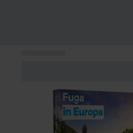
...
Vacanze in Europa
Risparmia il 15% oggi
Usa il codice ESTATE nel carrello