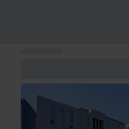
...
Viaggio in Europa
Risparmia il 15% oggi
Usa il codice ESTATE nel carrello