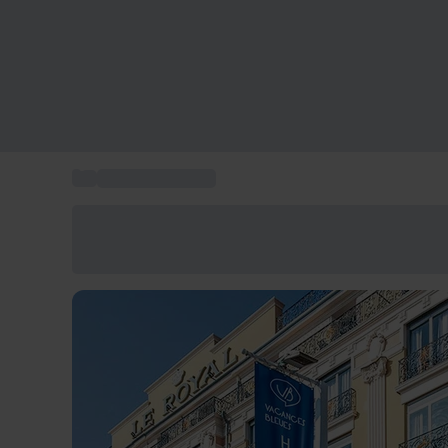
...
Viaggio in Francia
Risparmia il 15% oggi
Usa il codice ESTATE nel carrello