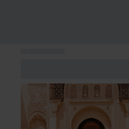
...
Box viaggio 2 notti
Risparmia il 15% oggi
Usa il codice ESTATE nel carrello