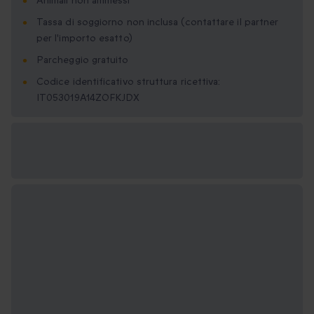
Animali non ammessi
Tassa di soggiorno non inclusa (contattare il partner
per l'importo esatto)
Parcheggio gratuito
Codice identificativo struttura ricettiva:
IT053019A14ZOFKJDX
Formati regalo
disponibili