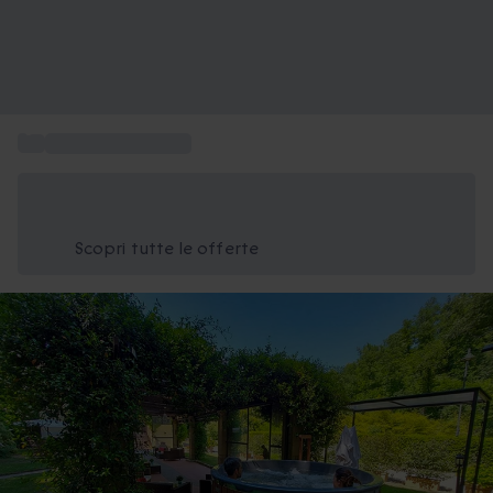
...
Vacanza in Toscana
Risparmia il 15% oggi
Usa il codice ESTATE nel carrello
Scopri tutte le offerte