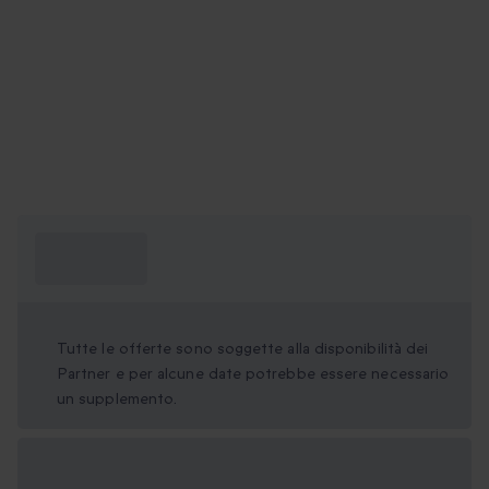
Cosa devo
sapere?
Tutte le offerte sono soggette alla disponibilità dei
Partner e per alcune date potrebbe essere necessario
un supplemento.
Formati regalo