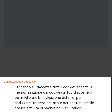
Potrebbero piacerti anche questi cofanetti
Continua senza accettare
regalo:
Cliccando su "Accetta tutti i cookie", accetti la
memorizzazione dei cookie sul tuo dispositivo
per migliorare la navigazione del sito, per
Cosa regalare?
|
Idee regalo originali
|
Perchè regalare una
analizzare l'utilizzo del sito e per contribuire alle
gift card
|
Buono regalo
|
Regali di compleanno
|
Idee regalo
nostre attività di marketing. Per ulteriori