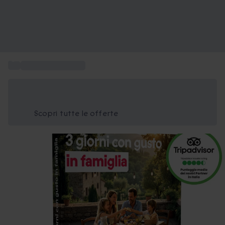
...
Vacanze in famiglia
Risparmia il 15% oggi
Usa il codice ESTATE nel carrello
Scopri tutte le offerte