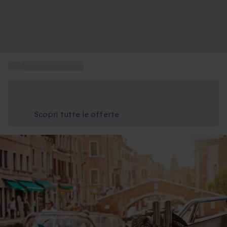
...
Alloggi particolari
Risparmia il 15% oggi
Usa il codice ESTATE nel carrello
Scopri tutte le offerte