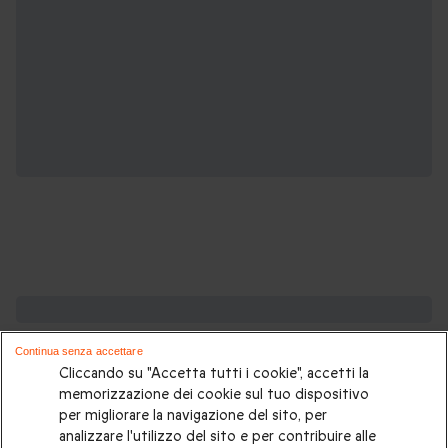
Potrebbero piacerti anche:
Continua senza accettare
Soggiorni insoliti
|
Glamping
|
Glamping sul mare
|
Glamping
Cliccando su "Accetta tutti i cookie", accetti la
in Toscana
|
Glamping in Abruzzo
|
Dormire in un igloo
|
memorizzazione dei cookie sul tuo dispositivo
per migliorare la navigazione del sito, per
Notte in bubble room
|
Bubble room in Toscana
|
Notte in
analizzare l'utilizzo del sito e per contribuire alle