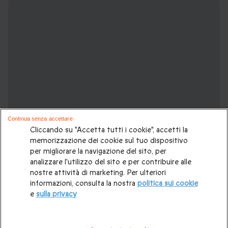
Continua senza accettare
Cliccando su "Accetta tutti i cookie", accetti la
memorizzazione dei cookie sul tuo dispositivo
per migliorare la navigazione del sito, per
analizzare l'utilizzo del sito e per contribuire alle
nostre attività di marketing. Per ulteriori
Potrebbero piacerti anche:
informazioni, consulta la nostra
politica sui cookie
e
sulla privacy
Viaggio in Europa
|
Weekend romantico
|
Dormire in un
castello
|
Vacanza in famiglia
|
Città europee
|
Soggiorni