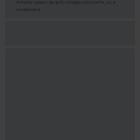
Attività: campo da golf, noleggio biciclette, sci e
snowboard
Formati regalo
disponibili