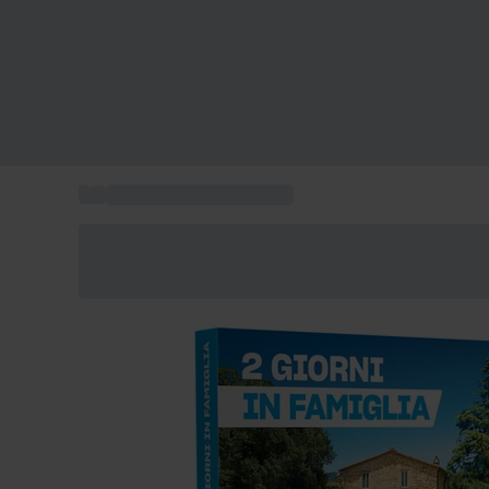
...
Cofanetti regalo famiglia
Risparmia il 15% oggi
Usa il codice ESTATE nel carrello